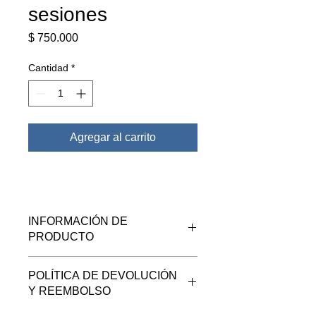
sesiones
Precio
$ 750.000
Cantidad
*
Agregar al carrito
INFORMACIÓN DE
PRODUCTO
Realiza el pago de tu tratamiento con
POLÍTICA DE DEVOLUCIÓN
anticipación para mayor comodidad.
Y REEMBOLSO
Recuerda que debes tener una
valoración previa con nuestros