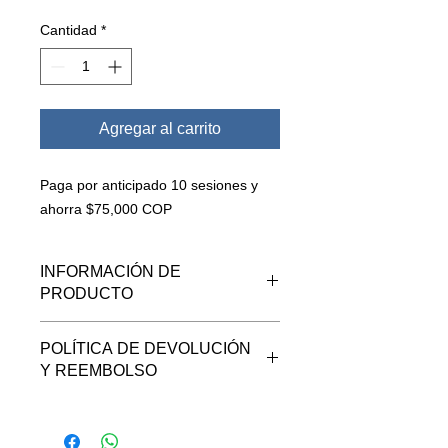
de
oferta
Cantidad
*
Agregar al carrito
Paga por anticipado 10 sesiones y
ahorra $75,000 COP
INFORMACIÓN DE
PRODUCTO
POLÍTICA DE DEVOLUCIÓN
Cancela tus consultas con
Y REEMBOLSO
anticipación, si tienes varias
consultas progamadas este paquete
Recuerda que no contamos con una
es ideal para ti.
política de devolución o reembolso
Recuerda que no contamos con una