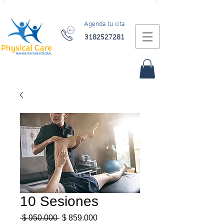
Agenda tu cita
3182527281
10 Sesiones
Precio
Precio
 $ 950.000 
$ 859.000